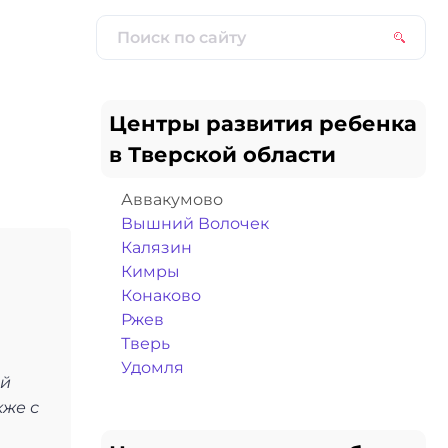
Центры развития ребенка
в Тверской области
Аввакумово
Вышний Волочек
Калязин
Кимры
Конаково
Ржев
Тверь
Удомля
ый
кже с