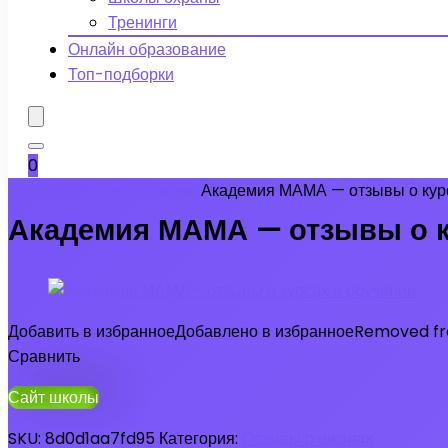
Тренинги
Онлайн образование
Топ-подборки
0
Главная
Отзывы о школах
Академия МАМА — отзывы о курс
Академия МАМА — отзывы о к
Добавить в избранное
Добавлено в избранное
Removed fro
Сравнить
Сайт школы
SKU:
8d0d1aa7fd95
Категория:
Отзывы о школах