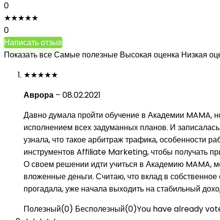
0
★
★
★
★
★
0
Написать отзыв
Показать все
Самые полезные
Высокая оценка
Низкая оц
★
★
★
★
★
Аврора
–
08.02.2021
Давно думала пройти обучение в Академии MAMA, но 
исполнением всех задуманных планов. И записалась в
узнала, что такое арбитраж трафика, особенности р
инструментов Affiliate Marketing, чтобы получать п
О своем решении идти учиться в Академию MAMA, меч
вложенные деньги. Считаю, что вклад в собственное
прогадала, уже начала выходить на стабильный дохо
Полезный
(
0
)
Бесполезный
(
0
)
You have already vote