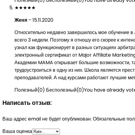
Полезный
(
0
)
Бесполезный
(
0
)
You have already vote
★
★
★
★
★
Женя
–
15.11.2020
Относительно недавно завершилось мое обучение в 
всего 3 недели. Поэтому я отношу его скорее к интен
узнал как функционирует в разных ситуациях арбитр
электронный сертификат от Major Affiliate Marketin
Академии MAMA открывает большие возможности, та
трудоустроиться в одну из них. Школа является пре
преподавателей. А над курсами работают лучшие ме
Полезный
(
0
)
Бесполезный
(
0
)
You have already vote
Написать отзыв:
Ваш адрес email не будет опубликован.
Обязательные по
Ваша оценка