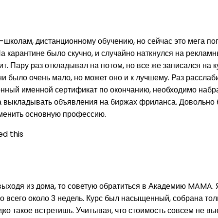
школам, дистанционному обучению, но сейчас это мега поп
а карантине было скучно, и случайно наткнулся на реклам
т. Пару раз откладывал на потом, но все же записался на к
было очень мало, но может оно и к лучшему. Раз расслабиш
онный именной сертификат по окончанию, необходимо набра
а выкладывать объявления на биржах фриланса. Довольно б
менить основную профессию.
d this
выходя из дома, то советую обратиться в Академию MAMA. 
но всего около 3 недель. Курс был насыщенный, собрана т
ко такое встретишь. Учитывая, что стоимость совсем не вы