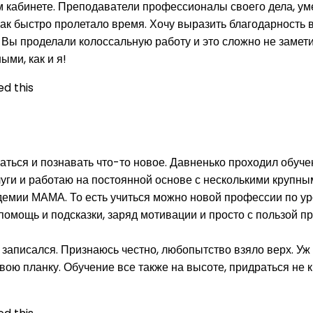
 кабинете. Преподаватели профессионалы своего дела, уме
к быстро пролетало время. Хочу выразить благодарность вс
Вы проделали колоссальную работу и это сложно не заметит
ыми, как и я!
d this
иваться и познавать что-то новое. Давненько проходил обу
слуги и работаю на постоянной основе с несколькими крупн
емии МАМА. То есть учиться можно новой профессии по уро
 помощь и подсказки, заряд мотивации и просто с пользой 
у записался. Признаюсь честно, любопытство взяло верх. Уж
свою планку. Обучение все также на высоте, придраться не