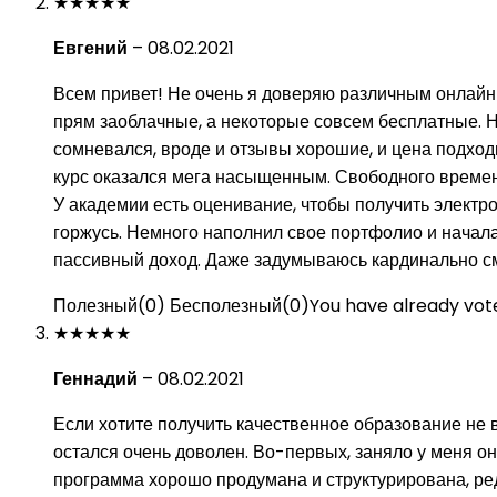
★
★
★
★
★
Евгений
–
08.02.2021
Всем привет! Не очень я доверяю различным онлайн-
прям заоблачные, а некоторые совсем бесплатные. Н
сомневался, вроде и отзывы хорошие, и цена подходи
курс оказался мега насыщенным. Свободного времени 
У академии есть оценивание, чтобы получить электр
горжусь. Немного наполнил свое портфолио и начал
пассивный доход. Даже задумываюсь кардинально с
Полезный
(
0
)
Бесполезный
(
0
)
You have already vote
★
★
★
★
★
Геннадий
–
08.02.2021
Если хотите получить качественное образование не 
остался очень доволен. Во-первых, заняло у меня о
программа хорошо продумана и структурирована, ред