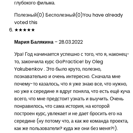
глубокого фильма.
Полезный
(
0
)
Бесполезный
(
0
)
You have already
voted this
★
★
★
★
★
Мария Балякина
–
28.03.2022
Ура! Год начинается успешно с того, что я, наконец-
то, закончила курс GoPractice! by Oleg
Yakubenkov . Это было круто, полезно,
познавательно и очень интересно. Сначала мне
почему-то казалось, что я уже знаю все, что нужно,
но уже к середине я вдруг поняла, что есть ещё куча
всего, что мне предстоит узнать и выучить. Очень
понравилось, что сама история, на которой
построен курс, увлекает и не дает бросить его на
середине (ну потому что, а как же команда проекта,
как же пользователи? куда же они без меня?!).