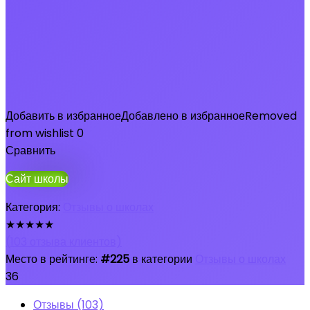
Добавить в избранное
Добавлено в избранное
Removed
from wishlist
0
Сравнить
Сайт школы
Категория:
Отзывы о школах
★
★
★
★
★
(
103
отзыва клиентов)
Место в рейтинге:
#225
в категории
Отзывы о школах
36
Отзывы (103)