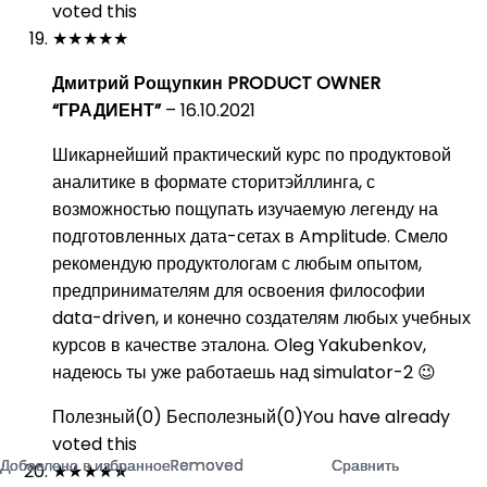
voted this
★
★
★
★
★
Дмитрий Рощупкин PRODUCT OWNER
“ГРАДИЕНТ”
–
16.10.2021
Шикарнейший практический курс по продуктовой
аналитике в формате сторитэйллинга, с
возможностью пощупать изучаемую легенду на
подготовленных дата-сетах в Amplitude. Смело
рекомендую продуктологам с любым опытом,
предпринимателям для освоения философии
data-driven, и конечно создателям любых учебных
курсов в качестве эталона. Oleg Yakubenkov,
надеюсь ты уже работаешь над simulator-2 😉
Полезный
(
0
)
Бесполезный
(
0
)
You have already
voted this
Добавлено в избранное
Добавлено в избранное
Добавлено в избранное
Removed
Removed
Removed
Сравнить
Сравнить
Сравнить
★
★
★
★
★