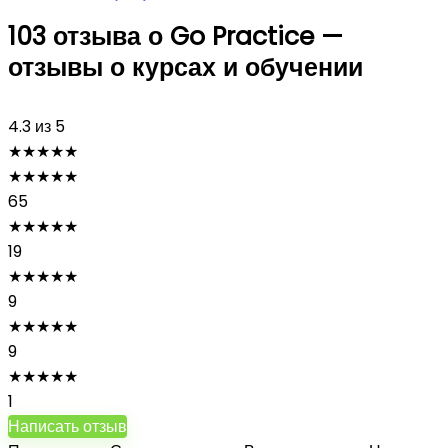
103 отзыва о
Go Practice —
отзывы о курсах и обучении
4.3
из 5
★
★
★
★
★
★
★
★
★
★
65
★
★
★
★
★
19
★
★
★
★
★
9
★
★
★
★
★
9
★
★
★
★
★
1
Написать отзыв