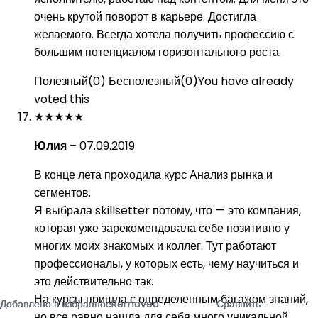
очень крутой поворот в карьере. Достигла
желаемого. Всегда хотела получить профессию с
большим потенциалом горизонтального роста.
Полезный
(
0
)
Бесполезный
(
0
)
You have already
voted this
★
★
★
★
★
Юлия
–
07.09.2019
В конце лета проходила курс Анализ рынка и
сегментов.
Я выбрала skillsetter потому, что — это компания,
которая уже зарекомендовала себе позитивно у
многих моих знакомых и коллег. Тут работают
профессионалы, у которых есть, чему научиться и
это действительно так.
На курсы пришла с определенным багажом знаний,
Добавлено в избранное
Добавлено в избранное
Добавлено в избранное
Removed
Removed
Removed
Сравнить
Сравнить
Сравнить
но все равно нашла для себя много уникальной