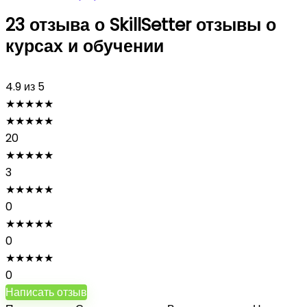
23 отзыва о
SkillSetter отзывы о
курсах и обучении
4.9
из 5
★
★
★
★
★
★
★
★
★
★
20
★
★
★
★
★
3
★
★
★
★
★
0
★
★
★
★
★
0
★
★
★
★
★
0
Написать отзыв