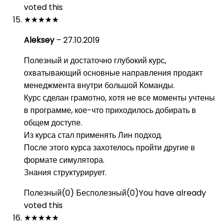
voted this
★
★
★
★
★
Aleksey
–
27.10.2019
Полезный и достаточно глубокий курс,
охватывающий основные направления продакт
менеджмента внутри большой Команды.
Курс сделан грамотно, хотя не все моменты учтены
в программе, кое-что приходилось добирать в
общем доступе.
Из курса стал применять Лин подход.
После этого курса захотелось пройти другие в
формате симулятора.
Знания структурирует.
Полезный
(
0
)
Бесполезный
(
0
)
You have already
voted this
★
★
★
★
★