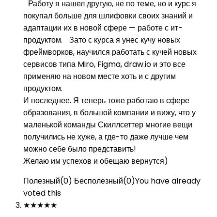
Работу я нашел другую, не по теме, но и курс я
покупал больше для шлифовки своих знаний и
адаптации их в новой сфере — работе с ит-
продуктом. Зато с курса я унес кучу новых
фреймворков, научился работать с кучей новых
сервисов типа Miro, Figma, draw.io и это все
применяю на новом месте хоть и с другим
продуктом.
И последнее. Я теперь тоже работаю в сфере
образования, в большой компании и вижу, что у
маленькой команды Скиллсеттер многие вещи
получились не хуже, а где-то даже лучше чем
можно себе было представить!
Желаю им успехов и обещаю вернутся)
Полезный
(
0
)
Бесполезный
(
0
)
You have already
voted this
★
★
★
★
★