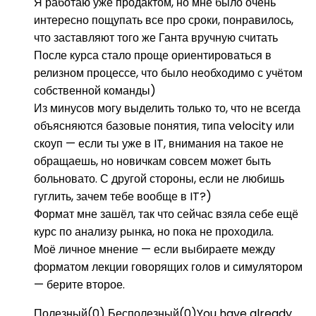
Я работаю уже продактом, но мне было очень
интересно пощупать все про сроки, понравилось,
что заставляют того же Ганта вручную считать
После курса стало проще ориентироваться в
релизном процессе, что было необходимо с учётом
собственной команды)
Из минусов могу выделить только то, что не всегда
объясняются базовые понятия, типа velocity или
скоуп — если ты уже в IT, внимания на такое не
обращаешь, но новичкам совсем может быть
больновато. С другой стороны, если не любишь
гуглить, зачем тебе вообще в IT?)
Формат мне зашёл, так что сейчас взяла себе ещё
курс по анализу рынка, но пока не проходила.
Моё личное мнение — если выбираете между
форматом лекции говорящих голов и симулятором
— берите второе.
Полезный
(
0
)
Бесполезный
(
0
)
You have already