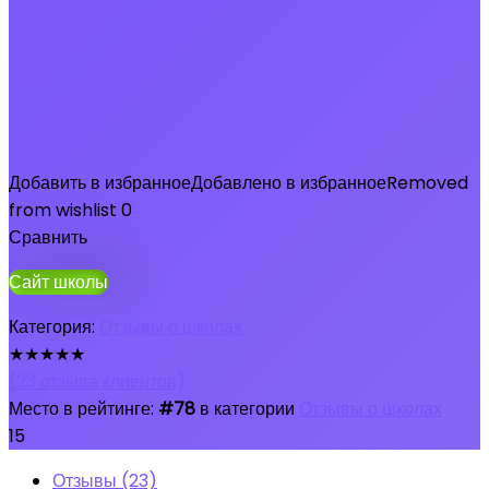
Добавить в избранное
Добавлено в избранное
Removed
from wishlist
0
Сравнить
Сайт школы
Категория:
Отзывы о школах
★
★
★
★
★
(
23
отзыва клиентов)
Место в рейтинге:
#78
в категории
Отзывы о школах
15
Отзывы (23)