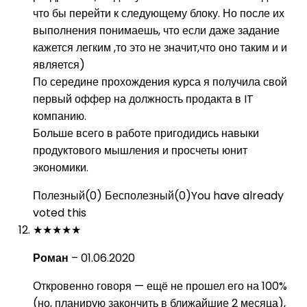
что бы перейти к следующему блоку. Но после их
выполнения понимаешь, что если даже задание
кажется легким ,то это не значит,что оно таким и и
является)
По середине прохождения курса я получила свой
первый оффер на должность продакта в IT
компанию.
Больше всего в работе пригодидись навыки
продуктового мышления и просчеты юнит
экономики.
Полезный
(
0
)
Бесполезный
(
0
)
You have already
voted this
★
★
★
★
★
Роман
–
01.06.2020
Откровенно говоря — ещё не прошел его на 100%
(но, планирую закончить в ближайшие 2 месяца),