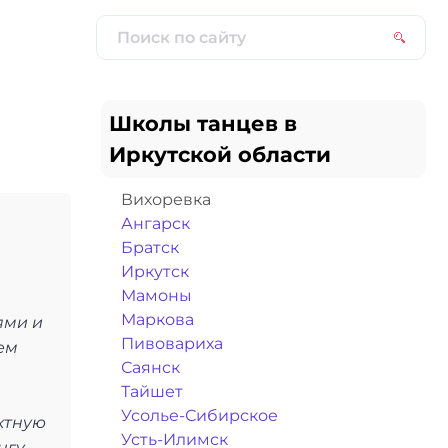
Школы танцев в
Иркутской области
Вихоревка
Ангарск
Братск
Иркутск
Мамоны
Маркова
ями и
Пивовариха
ем
Саянск
Тайшет
Усолье-Сибирское
ктную
Усть-Илимск
нгу