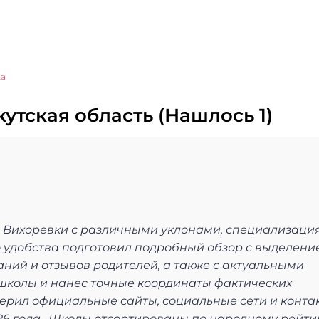
ка
утская область (Нашлось 1)
в Вихоревки с различными уклонами, специализаци
удобства подготовил подробный обзор с выделени
ний и отзывов родителей, а также с актуальными
школы и нанес точные координаты фактических
ерил официальные сайты, социальные сети и конта
6 года . Школы отсортированы по народному рейти