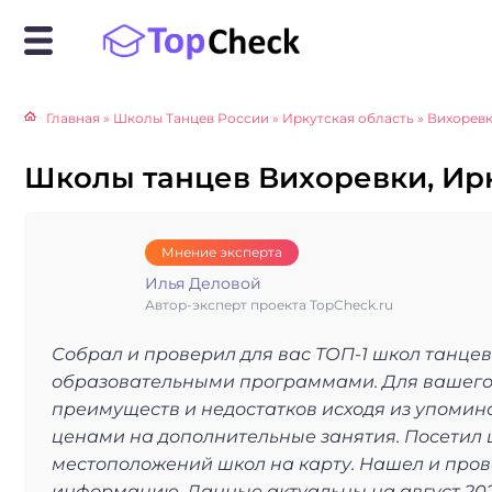
Главная
»
Школы Танцев России
»
Иркутская область
»
Вихорев
Школы танцев Вихоревки, Ирк
Мнение эксперта
Илья Деловой
Автор-эксперт проекта TopCheck.ru
Собрал и проверил для вас ТОП-1 школ танце
образовательными программами. Для вашего 
преимуществ и недостатков исходя из упомина
ценами на дополнительные занятия. Посетил 
местоположений школ на карту. Нашел и пров
информацию. Данные актуальны на август 202