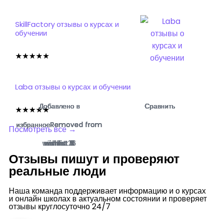
SkillFactory отзывы о курсах и
обучении
★
★
★
★
★
Laba отзывы о курсах и обучении
Добавлено в
Добавлено в
Добавлено в
Добавлено в
Добавлено в
Добавлено в
Добавлено в
Добавлено в
Сравнить
Сравнить
Сравнить
Сравнить
Сравнить
Сравнить
Сравнить
Сравнить
★
★
★
★
★
избранное
избранное
избранное
избранное
избранное
избранное
избранное
избранное
Removed from
Removed from
Removed from
Removed from
Removed from
Removed from
Removed from
Removed from
Посмотреть все →
wishlist
wishlist
wishlist
wishlist
wishlist
wishlist
wishlist
wishlist
26
10
4
9
2
3
3
5
Отзывы пишут и проверяют
реальные
люди
Наша команда поддерживает информацию и о курсах
и онлайн школах в актуальном состоянии и проверяет
отзывы круглосуточно 24/7