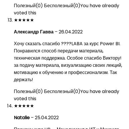
Полезный
(
0
)
Бесполезный
(
0
)
You have already
voted this
★
★
★
★
★
Александр Гавва
–
26.04.2022
Хочу сказать спасибо ????LABA за курс Power BI.
Понравился способ передачи материала,
техническая поддержка. Особое спасибо Виктору!
за подачу материала, визуализацию своих лекций,
мотивацию к обучению и профессионализм. Так
держать!
Полезный
(
0
)
Бесполезный
(
0
)
You have already
voted this
★
★
★
★
★
Natalie
–
25.04.2022