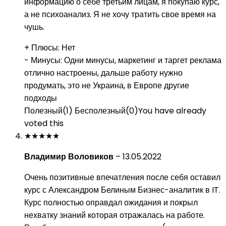
информацию о себе третьим лицам, я покупаю курс,
а не психоанализ. Я не хочу тратить свое время на
чушь.
+ Плюсы:
Нет
- Минусы:
Одни минусы, маркетинг и таргет реклама
отлично настроены, дальше работу нужно
продумать, это не Украина, в Европе другие
подходы
Полезный
(
1
)
Бесполезный
(
0
)
You have already
voted this
★
★
★
★
★
Владимир Воловиков
–
13.05.2022
Очень позитивные впечатления после себя оставил
курс с Александром Белиным Бизнес-аналитик в IT.
Курс полностью оправдал ожидания и покрыл
нехватку знаний которая отражалась на работе.