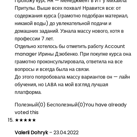
Прохожу курс HR — Менеджмент в ИТ у Михаила
Притулы. Выше всех похвал! Нравится все: от
содержания курса (грамотно подобран материал,
никакой воды) до увлекательной подачи и
домашних заданий. Узнала массу нового, хотя в
профессии 7 лет.
Отдельно хотелось бы отметить работу Account
manager Ирины Дзюбенко. При покупке курса она
грамотно проконсультировала, ответила на все
вопросы и всегда была на связи.
До этого попробовала массу вариантов он — лайн
обучения, но LABA на мой взгляд лучшая
платформа.
Полезный
(
0
)
Бесполезный
(
0
)
You have already
voted this
★
★
★
★
★
Valerii Dohryk
–
23.04.2022