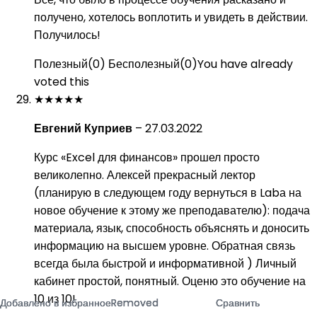
получено, хотелось воплотить и увидеть в действии.
Получилось!
Полезный
(
0
)
Бесполезный
(
0
)
You have already
voted this
★
★
★
★
★
Евгений Куприев
–
27.03.2022
Курс «Excel для финансов» прошел просто
великолепно. Алексей прекрасный лектор
(планирую в следующем году вернуться в Labа на
новое обучение к этому же преподавателю): подача
материала, язык, способность объяснять и доносить
информацию на высшем уровне. Обратная связь
всегда была быстрой и информативной ) Личный
кабинет простой, понятный. Оценю это обучение на
10 из 10!
Добавлено в избранное
Добавлено в избранное
Добавлено в избранное
Removed
Removed
Removed
Сравнить
Сравнить
Сравнить