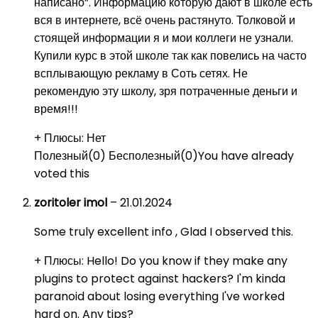
написано”. Информацию которую дают в школе есть
вся в интернете, всё очень растянуто. Толковой и
стоящей информации я и мои коллеги не узнали.
Купили курс в этой школе так как повелись на часто
всплывающую рекламу в Соть сетях. Не
рекомендую эту школу, зря потраченные деньги и
время!!!
+ Плюсы:
Нет
Полезный
(
0
)
Бесполезный
(
0
)
You have already
voted this
zoritoler imol
–
21.01.2024
Some truly excellent info , Glad I observed this.
+ Плюсы:
Hello! Do you know if they make any
plugins to protect against hackers? I'm kinda
paranoid about losing everything I've worked
hard on. Any tips?