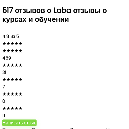
517 отзывов о
Laba отзывы о
курсах и обучении
4.8
из 5
★
★
★
★
★
★
★
★
★
★
459
★
★
★
★
★
31
★
★
★
★
★
7
★
★
★
★
★
8
★
★
★
★
★
11
Написать отзыв