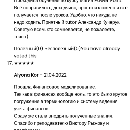
Проходила обучение по курсу Магия Power Point.
Всё понравилось, доходчиво, просто изложено и всё
получается после уроков. Удобно, что никуда не
надо ходить. Приятный tutor Александр Кучерук.
Советую всем, кто сомневается, не пожалеете,
точно)
Полезный
(
0
)
Бесполезный
(
0
)
You have already
voted this
★
★
★
★
★
Alyona Kor
–
21.04.2022
Прошла Финансовое моделирование.
Так как в финансах вообще ноль, то это было крутое
погружение в терминологию и систему ведения
учета финансов.
Сразу же стала внедрять полученные знания.
Спасибо преподавателю Виктору Рыжову и