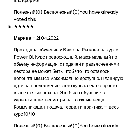
платформе!
Полезный
(
0
)
Бесполезный
(
0
)
You have already
voted this
★
★
★
★
★
Марина
–
21.04.2022
Проходила обучение у Виктора Рыжова на курсе
Power BI. Курс превосходный, максимальный по
обьему информации, с подачей и разъяснениями
лектора не может быть, чтоб что-то осталось
непонятным.Все максимально доступно. Планирую
идти на продолжение этого курса, лектор просто
выше всяких похвал. Это было обучение в
удовольствие, несмотря на сложные вещи.
Коммуникация, подача, теория и практика — весь
курс 10/10
Полезный
(
0
)
Бесполезный
(
0
)
You have already