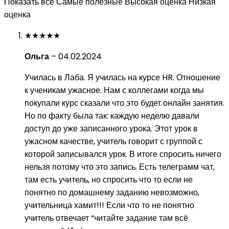
Показать все
Самые полезные
Высокая оценка
Низкая
оценка
★
★
★
★
★
Ольга
–
04.02.2024
Училась в Лаба. Я училась на курсе HR. Отношение
к ученикам ужасное. Нам с коллегами когда мы
покупали курс сказали что это будет онлайн занятия.
Но по факту была так: каждую неделю давали
доступ до уже записанного урока. Этот урок в
ужасном качестве, учитель говорит с группой с
которой записывался урок. В итоге спросить ничего
нельзя потому что это запись. Есть телеграмм чат,
там есть учитель, но спросить что то если не
понятно по домашнему заданию невозможно,
учительница хамит!!! Если что то не понятно
учитель отвечает “читайте задание там всё