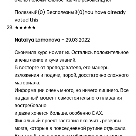
Полезный
(
0
)
Бесполезный
(
0
)
You have already
voted this
★
★
★
★
★
Nataliya Lamonova
–
29.03.2022
Окончила курс Power BI. Остались положительное
впечатление и куча знаний.
В восторге от преподавателя, его манеры
изложения и подачи, порой, досстаточно сложного
материала.
Информации очень много, но ничего лишнего. Все
на данный момент самостоятельного плавания
востребовано
и даже хочется больше, особенно DAX.
Финальный проект заставил включить резервы
мозга, которые в повседневной рутине отдыхали.
Все, что было в процессе обучения расказано и