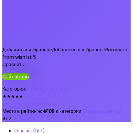
Добавить в избранное
Добавлено в избранное
Removed
from wishlist
5
Сравнить
Сайт школы
Категория:
Отзывы о школах
★
★
★
★
★
(
517
отзывов клиентов)
Место в рейтинге:
#109
в категории
Отзывы о школах
462
Отзывы (517)