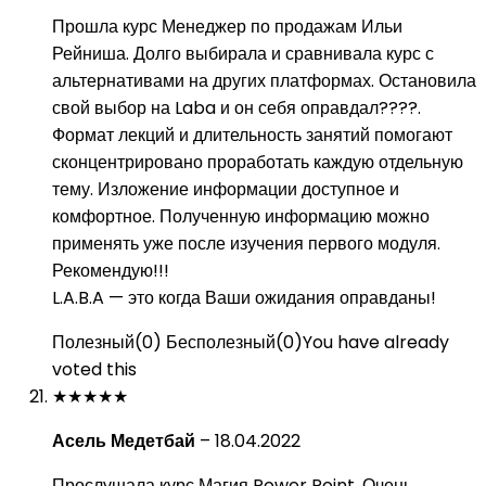
Прошла курс Менеджер по продажам Ильи
Рейниша. Долго выбирала и сравнивала курс с
альтернативами на других платформах. Остановила
свой выбор на Laba и он себя оправдал????.
Формат лекций и длительность занятий помогают
сконцентрировано проработать каждую отдельную
тему. Изложение информации доступное и
комфортное. Полученную информацию можно
применять уже после изучения первого модуля.
Рекомендую!!!
L.A.B.A — это когда Ваши ожидания оправданы!
Полезный
(
0
)
Бесполезный
(
0
)
You have already
voted this
★
★
★
★
★
Асель Медетбай
–
18.04.2022
Прослушала курс Магия Power Point. Очень