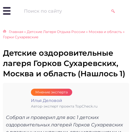
Главная
»
Детские Лагеря Отдыха России
»
Москва и область
»
Горки Сухаревские
Детские оздоровительные
лагеря Горков Сухаревских,
Москва и область (Нашлось 1)
Мнение эксперта
Илья Деловой
Автор-эксперт проекта TopCheck.ru
Собрал и проверил для вас 1 детских
оздоровительных лагерей Горков Сухаревских