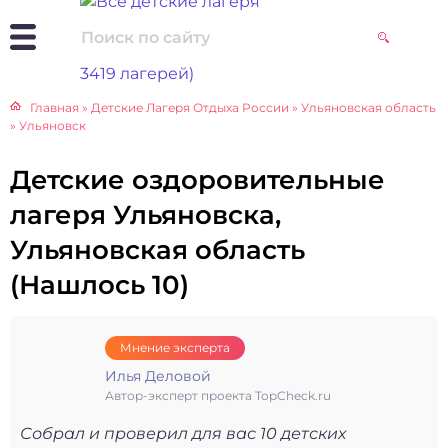
Главная
»
Детские Лагеря Отдыха России
»
Ульяновская область
»
Ульяновск
Детские оздоровительные
лагеря Ульяновска,
Ульяновская область
(Нашлось 10)
Мнение эксперта
Илья Деловой
Автор-эксперт проекта TopCheck.ru
Собрал и проверил для вас 10 детских