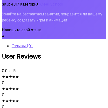
SKU:
4317
Категория:
GeekSchool
Узнайте на бесплатном занятии, понравится ли вашему
ребенку создавать игры и анимации
Напишите свой отзыв
4
Отзывы (0)
User Reviews
0.0
из 5
★
★
★
★
★
0
★
★
★
★
★
0
★
★
★
★
★
0