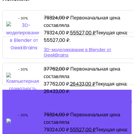
79324,00
₽
Первоначальная цена
- 30%
составляла
79324,00 ₽.
55527,00
₽
Текущая цена:
55527,00 ₽.
3D-моделирование в Blender от
GeekBrains
37762,00
₽
Первоначальная цена
- 30%
составляла
37762,00 ₽.
26433,00
₽
Текущая цена:
26433,00 ₽.
Компьютерная грамотность от GeekBrains
79324,00
₽
Первоначальная цена
- 30%
составляла
79324,00 ₽.
55527,00
₽
Текущая цена: