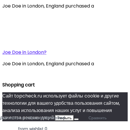
Joe Doe in London, England purchased a
Joe Doe in London?
Joe Doe in London, England purchased a
Shopping cart
Сайт topcheck.ru использует файлы cookie и другие
технологии для вашего удобства пользования сайтом,
анализа использования наших услуг и повышения
качества рекомендаций.
Добавлено в избранное
Добавлено в избранное
Добавлено в избранное
Removed
Removed
Removed
Сравнить
Сравнить
Сравнить
Закрыть
from wishlist
from wishlist
from wishlist
0
0
0