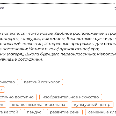
ка
 появляется что-то новое; Удобное расположение и гр
концерты, конкурсы, викторины; Бесплатные кружки для
ональный коллектив; Интересные программы для разн
е постановки; Уютная и комфортная атмосфера;
ены (лагеря); Школа будущего первоклассника; Меропри
ывчивые сотрудники.
рчество
детский психолог
о
стично доступно
изобразительное искусство
ов
кнопка вызова персонала
культурный центр
та картой
пандус
развитие речи
семейные кл