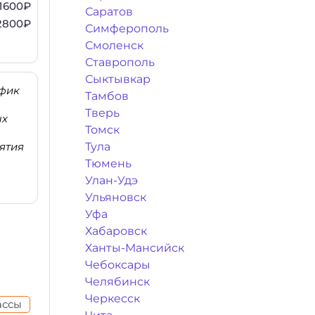
1600₽
Саратов
2800₽
Симферополь
Смоленск
Ставрополь
Сыктывкар
афик
Тамбов
Тверь
ых
Томск
ятия
Тула
Тюмень
Улан-Удэ
Ульяновск
Уфа
Хабаровск
Ханты-Мансийск
Чебоксары
Челябинск
Черкесск
ассы