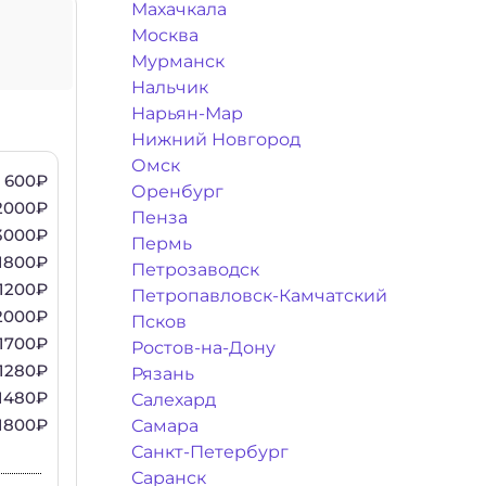
Махачкала
Москва
Мурманск
Нальчик
Нарьян-Мар
Нижний Новгород
Омск
600₽
Оренбург
2000₽
Пенза
3000₽
Пермь
1800₽
Петрозаводск
1200₽
Петропавловск-Камчатский
2000₽
Псков
1700₽
Ростов-на-Дону
1280₽
Рязань
1480₽
Салехард
1800₽
Самара
Санкт-Петербург
Саранск