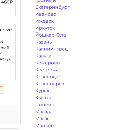
Грозный
460₽
Екатеринбург
Иваново
Ижевск
Иркутск
усные
Йошкар-Ола
 и
Казань
пные
Калининград
ы
Калуга
имер,
Кемерово
Кострома
Краснодар
Красноярск
о
Курск
Кызыл
Липецк
Магадан
Магас
Майкоп