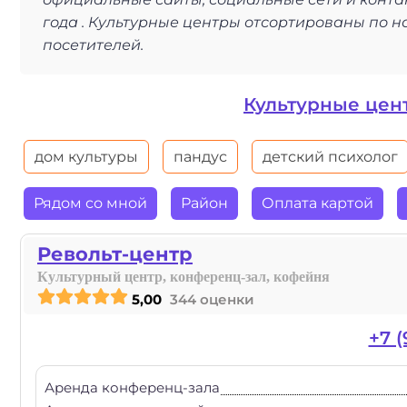
года . Культурные центры отсортированы по н
посетителей.
Культурные цен
дом культуры
пандус
детский психолог
Рядом со мной
Район
Оплата картой
Револьт-центр
Культурный центр, конференц-зал, кофейня
5,00
344 оценки
+7 (
Аренда конференц-зала