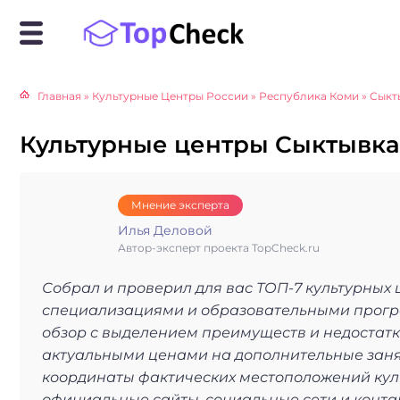
Главная
»
Культурные Центры России
»
Республика Коми
»
Сыкт
Культурные центры Сыктывкар
Мнение эксперта
Илья Деловой
Автор-эксперт проекта TopCheck.ru
Собрал и проверил для вас ТОП-7 культурных
специализациями и образовательными прогр
обзор с выделением преимуществ и недостатко
актуальными ценами на дополнительные занят
координаты фактических местоположений куль
официальные сайты, социальные сети и конта