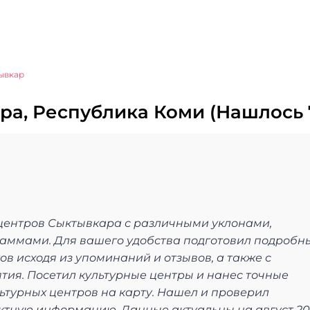
ывкар
а, Республика Коми (Нашлось 
 центров Сыктывкара с различными уклонами,
аммами. Для вашего удобства подготовил подробн
в исходя из упоминаний и отзывов, а также с
ия. Посетил культурные центры и нанес точные
турных центров на карту. Нашел и проверил
ктную информацию. Данные актуальны на август 20