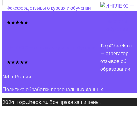
Фоксфорд отзывы о курсах и обучении
★
★
★
★
★
TopCheck.ru
ИНГЛЕКС — отзывы о курсах и обучении
— агрегатор
отзывов об
★
★
★
★
★
образовании
№1 в России
Политика обработки персональных данных
2024 TopCheck.ru. Все права защищены.