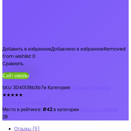
Добавить в избранное
Добавлено в избранное
Removed
from wishlist
0
Сравнить
Сайт школы
SKU:
3040139b3b7e
Категория:
Отзывы о школах
★
★
★
★
★
(
5
отзывов клиентов)
Место в рейтинге:
#42
в категории
Отзывы о школах
28
Отзывы (5)