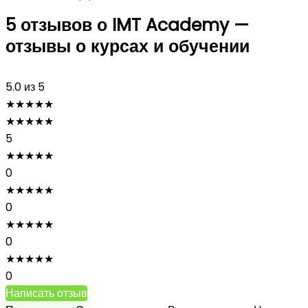
5 отзывов о
IMT Academy —
отзывы о курсах и обучении
5.0
из 5
★
★
★
★
★
★
★
★
★
★
5
★
★
★
★
★
0
★
★
★
★
★
0
★
★
★
★
★
0
★
★
★
★
★
0
Написать отзыв