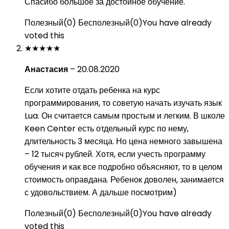
Спасибо большое за достойное обучение.
Полезный
(
0
)
Бесполезный
(
0
)
You have already
voted this
★
★
★
★
★
Анастасия
–
20.08.2020
Если хотите отдать ребенка на курс
программирования, то советую начать изучать язык
Lua. Он считается самым простым и легким. В школе
Keen Center есть отдельный курс по нему,
длительность 3 месяца. Но цена немного завышена
– 12 тысяч рублей. Хотя, если учесть программу
обучения и как все подробно объясняют, то в целом
стоимость оправдана. Ребенок доволен, занимается
с удовольствием. А дальше посмотрим)
Полезный
(
0
)
Бесполезный
(
0
)
You have already
voted this