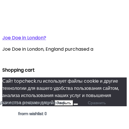
Joe Doe in London?
Joe Doe in London, England purchased a
Shopping cart
Сайт topcheck.ru использует файлы cookie и другие
технологии для вашего удобства пользования сайтом,
анализа использования наших услуг и повышения
качества рекомендаций.
Добавлено в избранное
Добавлено в избранное
Добавлено в избранное
Removed
Removed
Removed
Сравнить
Сравнить
Сравнить
Закрыть
from wishlist
from wishlist
from wishlist
0
0
1