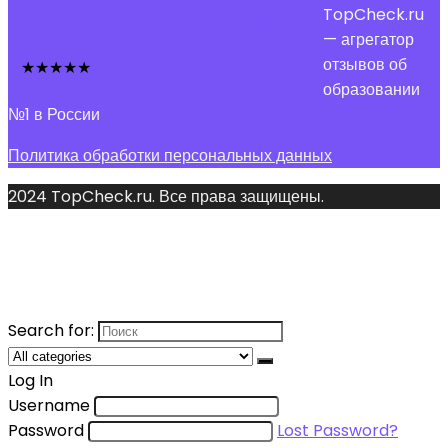
TopCheck.ru
IRS.ACADEMY отзывы о курсах и обучении
— агрегатор
отзывов об
★
★
★
★
★
образовании
№1 в России
Политика обработки персональных данных
2024 TopCheck.ru. Все права защищены.
Search for:
Log In
Username
Password
Lost Password?