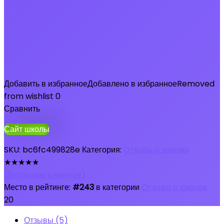
Добавить в избранное
Добавлено в избранное
Removed
from wishlist
0
Сравнить
Сайт школы
SKU:
bc6fc499828e
Категория:
Отзывы о школах
★
★
★
★
★
(
5
отзывов клиентов)
Место в рейтинге:
#243
в категории
Отзывы о школах
20
Отзывы (5)