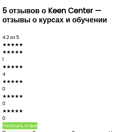
5 отзывов о
Keen Center —
отзывы о курсах и обучении
4.2
из 5
★
★
★
★
★
★
★
★
★
★
1
★
★
★
★
★
4
★
★
★
★
★
0
★
★
★
★
★
0
★
★
★
★
★
0
Написать отзыв