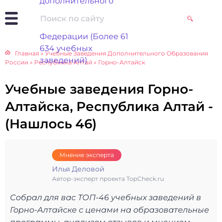
Главная
»
Учебные Заведения Дополнительного Образования
России
»
Республика Алтай
»
Горно-Алтайск
Учебные заведения Горно-
Алтайска, Республика Алтай -
(Нашлось 46)
Мнение эксперта
Илья Деловой
Автор-эксперт проекта TopCheck.ru
Собрал для вас ТОП-46 учебных заведений в
Горно-Алтайске с ценами на образовательные